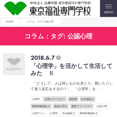
MENU
HOME
コラム：タグ 公認心理
コラム：タグ: 公認心理
2018.6.7
木
「心理学」を活かして生活して
みた Ⅱ
「どうして、人は同じものを見たり、聴いたりし
て違う反応をするの？」 「心理学」を . . .
心理学
心理カウンセラー
相談職
社会福祉士
精神保健福祉士
臨床心理士
進路アドバイザー
公認心理
心理テスト
心理学
社会福祉士
精神保健福祉士