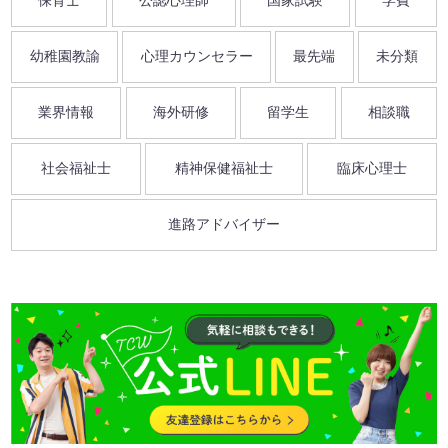
保育士
公認心理師
国家試験
学費
幼稚園教諭
心理カウンセラー
最先端
未分類
業界情報
海外研修
留学生
相談職
社会福祉士
精神保健福祉士
臨床心理士
進路アドバイザー