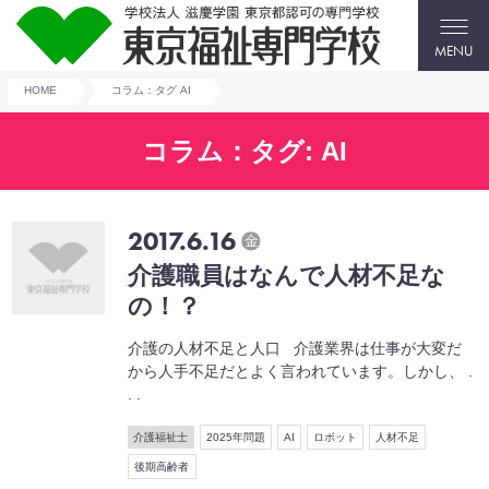
MENU
HOME
コラム：タグ AI
コラム：タグ: AI
2017.6.16
金
介護職員はなんで人材不足な
の！？
介護の人材不足と人口 介護業界は仕事が大変だ
から人手不足だとよく言われています。しかし、 .
. .
介護福祉士
2025年問題
AI
ロボット
人材不足
後期高齢者