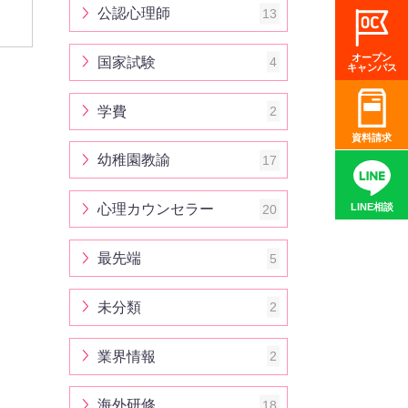
公認心理師
13
オープン
国家試験
4
キャンパス
学費
2
資料請求
幼稚園教諭
17
心理カウンセラー
20
LINE相談
最先端
5
未分類
2
業界情報
2
海外研修
18