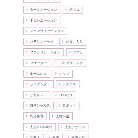
ターミネーション
チョコ
ネゴシエーション
ノーマライゼーション
パラリンピック
ひきこもり
ファシリテーション
フクシ
フリーター
プログラミング
ホームレス
ホップ
ライフシフト
ラスボス
リカレント
リバビリ
ロサンゼルス
ロボット
乳児保育
人材不足
人生100年時代
人生デザイン
介助犬
介護
介護ビザ