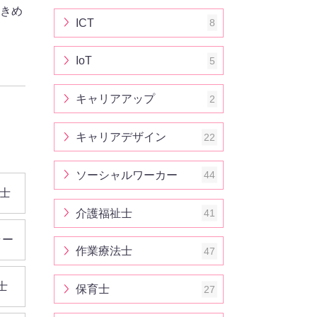
大きめ
ICT
8
IoT
5
キャリアアップ
2
キャリアデザイン
22
ソーシャルワーカー
44
士
介護福祉士
41
ラー
作業療法士
47
士
保育士
27