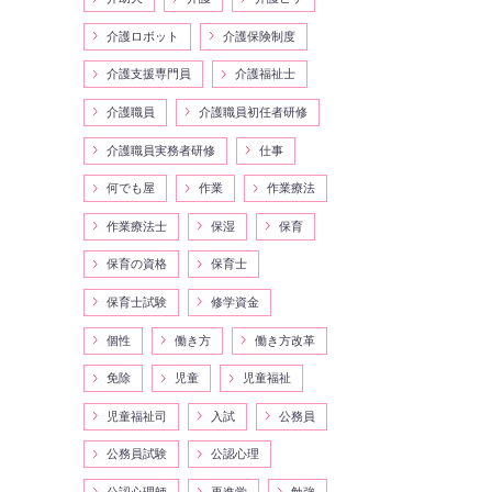
介護ロボット
介護保険制度
介護支援専門員
介護福祉士
介護職員
介護職員初任者研修
介護職員実務者研修
仕事
何でも屋
作業
作業療法
作業療法士
保湿
保育
保育の資格
保育士
保育士試験
修学資金
個性
働き方
働き方改革
免除
児童
児童福祉
児童福祉司
入試
公務員
公務員試験
公認心理
公認心理師
再進学
勉強