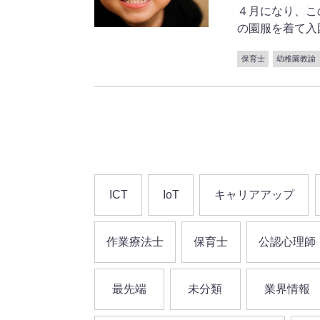
４月になり、こ
の園服を着て入園 .
保育士
幼稚園教諭
ICT
IoT
キャリアアップ
作業療法士
保育士
公認心理師
最先端
未分類
業界情報