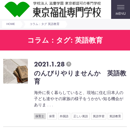
MENU
HOME
コラム：タグ 英語教育
コラム：タグ: 英語教育
2021.1.28
木
のんびりやりませんか 英語教
育
海外に長く暮らしていると、現地に住む日本人の
子ども達やその家族の様子をうかがい知る機会が
ありま . . .
保育士
保育
外国語
正しい英語
英語学習
英語教育