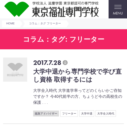
MENU
HOME
コラム：タグ フリーター
コラム：タグ: フリーター
2017.7.28
金
⼤学中退から専⾨学校で学び直
し資格 取得するには
大学全入時代 大学進学率ってどのくらいかご存知
ですか？ 今40代前半の方、ちょうど今の高校生の
保護 . . .
進路アドバイザー
フリーター
大学中退
大学全入時代