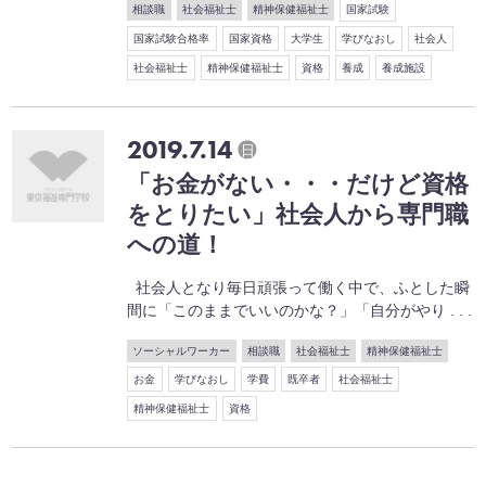
相談職
社会福祉士
精神保健福祉士
国家試験
国家試験合格率
国家資格
大学生
学びなおし
社会人
社会福祉士
精神保健福祉士
資格
養成
養成施設
2019.7.14
日
「お金がない・・・だけど資格
をとりたい」社会人から専門職
への道！
社会人となり毎日頑張って働く中で、ふとした瞬
間に「このままでいいのかな？」「自分がやり . . .
ソーシャルワーカー
相談職
社会福祉士
精神保健福祉士
お金
学びなおし
学費
既卒者
社会福祉士
精神保健福祉士
資格