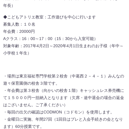
年長）
◆こどもアトリエ教室：工作遊びを中心に行います
募集人数：１０名
年会費：20000円
Aクラス：16：00～17：00（15：30から入室可能）
対象年齢：2017年4月2日～2020年4月1日生まれのお子様（年中～
小学校１年生）
・場所は東京福祉専門学校第２校舎（中葛西２－４－１）みんなの
遊々保育園側の校舎３階です。
・年会費は第３校舎（向かいの校舎１階）キャッシュレス券売機に
て１５０００円一括納入となります（欠席・途中退会の場合の返金
はございません。ご了承ください）
・毎回の出欠の確認はCODMON（コドモン）を使用します。
・金曜日に実施、年間27回（1回目はプレと入会手続きの会となり
ます）60分授業です。