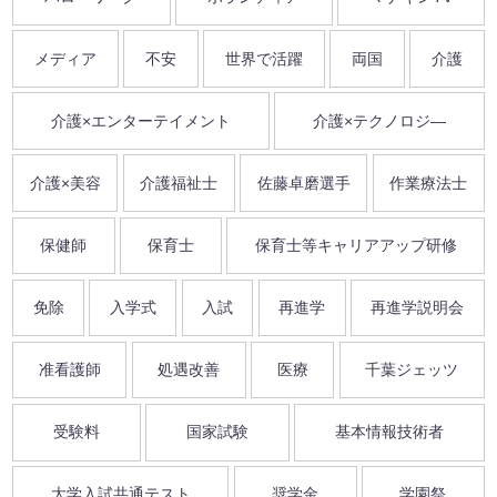
メディア
不安
世界で活躍
両国
介護
介護×エンターテイメント
介護×テクノロジ―
介護×美容
介護福祉士
佐藤卓磨選手
作業療法士
保健師
保育士
保育士等キャリアアップ研修
免除
入学式
入試
再進学
再進学説明会
准看護師
処遇改善
医療
千葉ジェッツ
受験料
国家試験
基本情報技術者
大学入試共通テスト
奨学金
学園祭