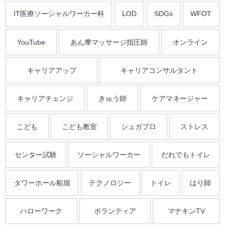
IT医療ソーシャルワーカー科
LOD
SDGs
WFOT
YouTube
あん摩マッサージ指圧師
オンライン
キャリアアップ
キャリアコンサルタント
キャリアチェンジ
きゅう師
ケアマネージャー
こども
こども教室
シュガプロ
ストレス
センター試験
ソーシャルワーカー
だれでもトイレ
タワーホール船堀
テクノロジー
トイレ
はり師
ハローワーク
ボランティア
マナキンTV