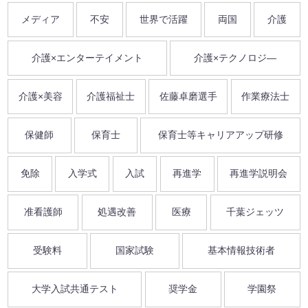
メディア
不安
世界で活躍
両国
介護
介護×エンターテイメント
介護×テクノロジ―
介護×美容
介護福祉士
佐藤卓磨選手
作業療法士
保健師
保育士
保育士等キャリアアップ研修
免除
入学式
入試
再進学
再進学説明会
准看護師
処遇改善
医療
千葉ジェッツ
受験料
国家試験
基本情報技術者
大学入試共通テスト
奨学金
学園祭