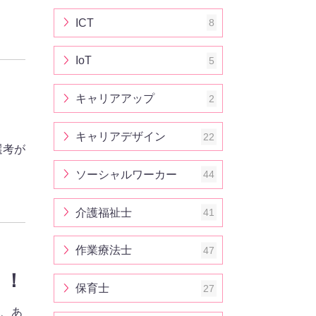
ICT
8
IoT
5
キャリアアップ
2
キャリアデザイン
22
選考が
ソーシャルワーカー
44
介護福祉士
41
作業療法士
47
う！
保育士
27
は、あ