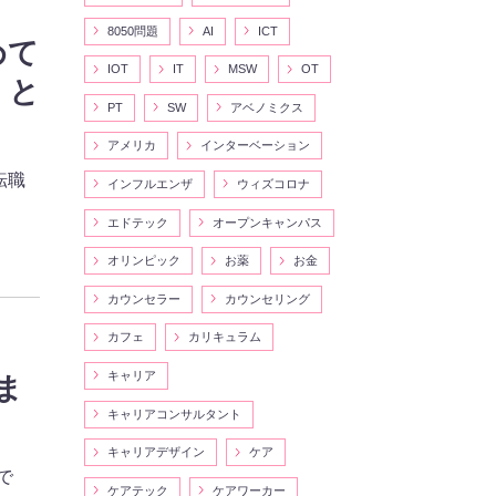
8050問題
AI
ICT
めて
IOT
IT
MSW
OT
」と
PT
SW
アベノミクス
アメリカ
インターベーション
転職
インフルエンザ
ウィズコロナ
エドテック
オープンキャンパス
オリンピック
お薬
お金
カウンセラー
カウンセリング
カフェ
カリキュラム
キャリア
ま
キャリアコンサルタント
キャリアデザイン
ケア
で
ケアテック
ケアワーカー