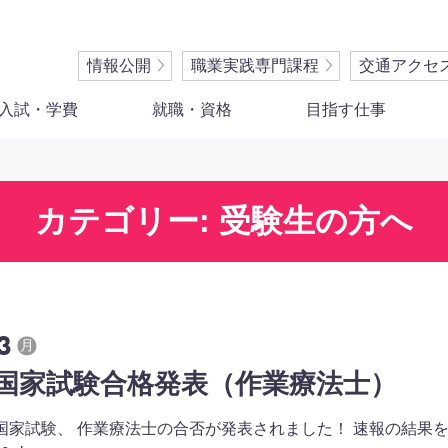
情報公開
職業実践専門課程
交通アクセ
入試・学費
就職・資格
目指す仕事
カテゴリー: 受験生の方へ
3
月
国家試験合格発表（作業療法士）
 国家試験、 作業療法士の合否が発表されました！ 速報の結果