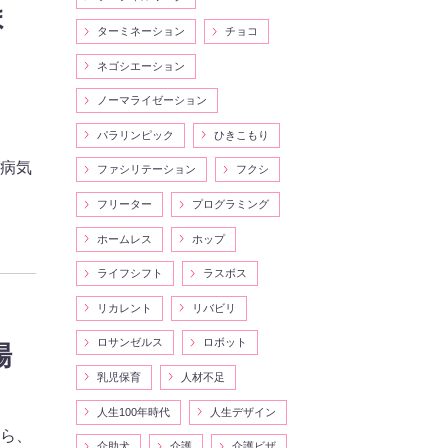
ま
ターミネーション
チョコ
ネゴシエーション
ノーマライゼーション
パラリンピック
ひきこもり
の病気
ファシリテーション
フクシ
フリーター
プログラミング
ホームレス
ホップ
ライフシフト
ラスボス
リカレント
リバビリ
ロサンゼルス
ロボット
場
乳児保育
人材不足
人生100年時代
人生デザイン
から、
介助犬
介護
介護ビザ