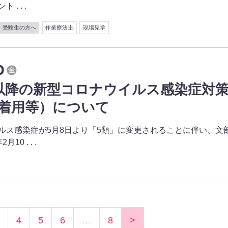
. . .
受験生の方へ
作業療法士
現場見学
0
金
日以降の新型コロナウイルス感染症対
着用等）について
ルス感染症が5月8日より「5類」に変更されることに伴い、文
0 . . .
4
5
6
…
8
>