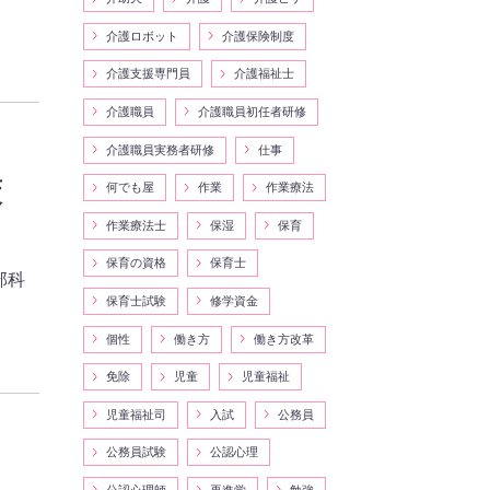
介護ロボット
介護保険制度
介護支援専門員
介護福祉士
介護職員
介護職員初任者研修
介護職員実務者研修
仕事
策
何でも屋
作業
作業療法
作業療法士
保湿
保育
保育の資格
保育士
部科
保育士試験
修学資金
個性
働き方
働き方改革
免除
児童
児童福祉
児童福祉司
入試
公務員
公務員試験
公認心理
公認心理師
再進学
勉強