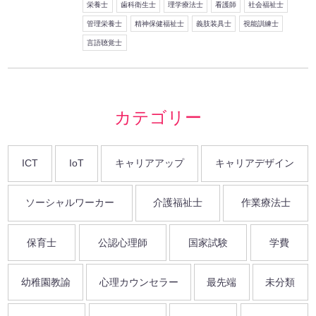
栄養士
歯科衛生士
理学療法士
看護師
社会福祉士
管理栄養士
精神保健福祉士
義肢装具士
視能訓練士
言語聴覚士
カテゴリー
ICT
IoT
キャリアアップ
キャリアデザイン
ソーシャルワーカー
介護福祉士
作業療法士
保育士
公認心理師
国家試験
学費
幼稚園教諭
心理カウンセラー
最先端
未分類