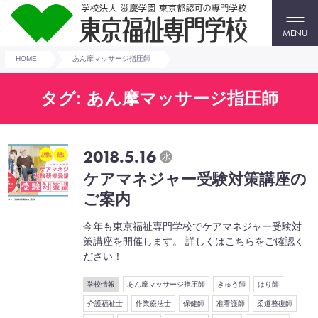
MENU
HOME
あん摩マッサージ指圧師
タグ: あん摩マッサージ指圧師
2018.5.16
水
ケアマネジャー受験対策講座の
ご案内
今年も東京福祉専門学校でケアマネジャー受験対
策講座を開催します。 詳しくはこちらをご確認く
ださい！
学校情報
あん摩マッサージ指圧師
きゅう師
はり師
介護福祉士
作業療法士
保健師
准看護師
柔道整復師