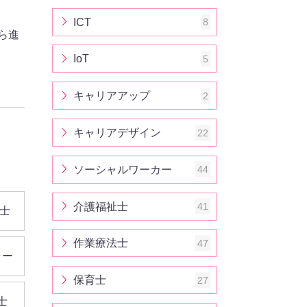
ICT
8
ら進
IoT
5
キャリアアップ
2
キャリアデザイン
22
ソーシャルワーカー
44
介護福祉士
41
士
作業療法士
47
ラー
保育士
27
士