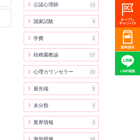
公認心理師
13
オープン
国家試験
4
キャンパス
学費
2
資料請求
幼稚園教諭
17
心理カウンセラー
20
LINE相談
最先端
5
未分類
2
業界情報
2
海外研修
18