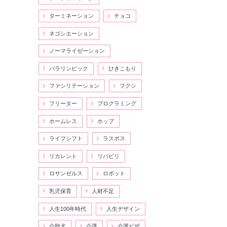
ターミネーション
チョコ
ネゴシエーション
ノーマライゼーション
パラリンピック
ひきこもり
ファシリテーション
フクシ
フリーター
プログラミング
ホームレス
ホップ
ライフシフト
ラスボス
リカレント
リバビリ
ロサンゼルス
ロボット
乳児保育
人材不足
人生100年時代
人生デザイン
介助犬
介護
介護ビザ