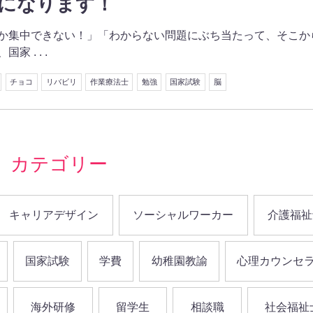
になります！
か集中できない！」「わからない問題にぶち当たって、そこか
 . . .
チョコ
リバビリ
作業療法士
勉強
国家試験
脳
カテゴリー
キャリアデザイン
ソーシャルワーカー
介護福祉
国家試験
学費
幼稚園教諭
心理カウンセ
海外研修
留学生
相談職
社会福祉