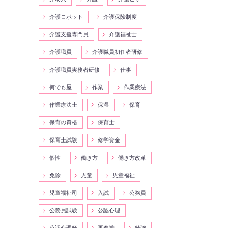
介護ロボット
介護保険制度
介護支援専門員
介護福祉士
介護職員
介護職員初任者研修
介護職員実務者研修
仕事
何でも屋
作業
作業療法
作業療法士
保湿
保育
保育の資格
保育士
保育士試験
修学資金
個性
働き方
働き方改革
免除
児童
児童福祉
児童福祉司
入試
公務員
公務員試験
公認心理
公認心理師
再進学
勉強