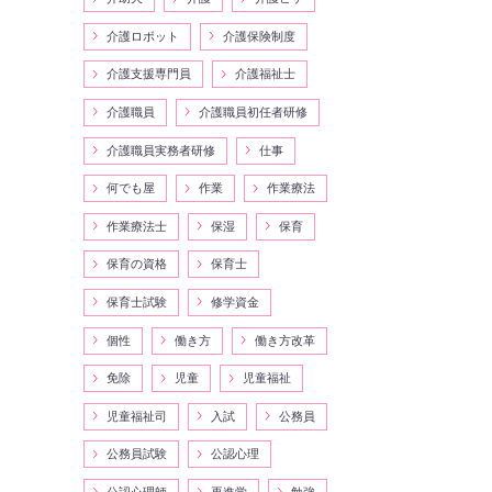
介護ロボット
介護保険制度
介護支援専門員
介護福祉士
介護職員
介護職員初任者研修
介護職員実務者研修
仕事
何でも屋
作業
作業療法
作業療法士
保湿
保育
保育の資格
保育士
保育士試験
修学資金
個性
働き方
働き方改革
免除
児童
児童福祉
児童福祉司
入試
公務員
公務員試験
公認心理
公認心理師
再進学
勉強