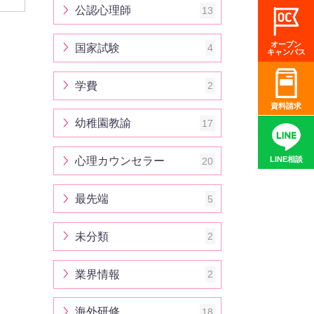
公認心理師
13
オープン
国家試験
4
キャンパス
学費
2
資料請求
幼稚園教諭
17
心理カウンセラー
20
LINE相談
最先端
5
未分類
2
業界情報
2
海外研修
18