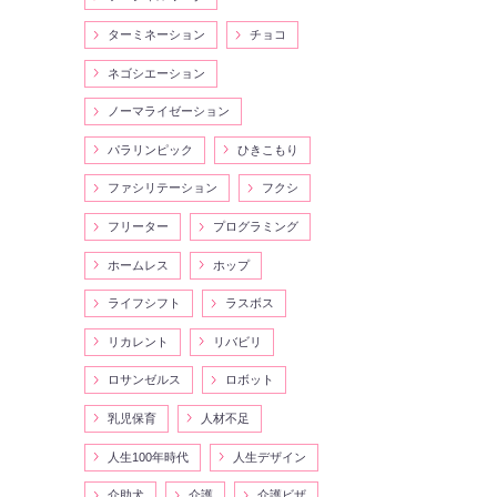
ターミネーション
チョコ
ネゴシエーション
ノーマライゼーション
パラリンピック
ひきこもり
ファシリテーション
フクシ
フリーター
プログラミング
ホームレス
ホップ
ライフシフト
ラスボス
リカレント
リバビリ
ロサンゼルス
ロボット
乳児保育
人材不足
人生100年時代
人生デザイン
介助犬
介護
介護ビザ