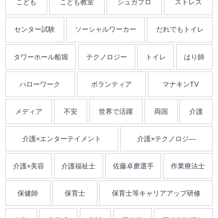
こども
こども教室
シュガプロ
ストレス
センター試験
ソーシャルワーカー
だれでもトイレ
タワーホール船堀
テクノロジー
トイレ
はり師
ハローワーク
ボランティア
マナキンTV
メディア
不安
世界で活躍
両国
介護
介護×エンターテイメント
介護×テクノロジ―
介護×美容
介護福祉士
佐藤卓磨選手
作業療法士
保健師
保育士
保育士等キャリアアップ研修