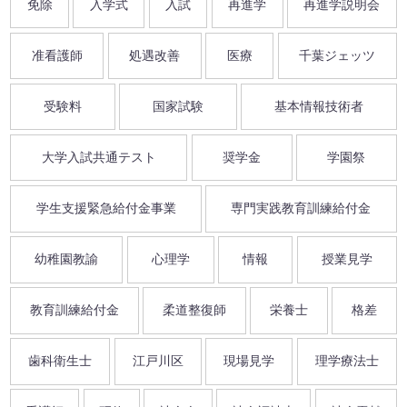
免除
入学式
入試
再進学
再進学説明会
准看護師
処遇改善
医療
千葉ジェッツ
受験料
国家試験
基本情報技術者
大学入試共通テスト
奨学金
学園祭
学生支援緊急給付金事業
専門実践教育訓練給付金
幼稚園教諭
心理学
情報
授業見学
教育訓練給付金
柔道整復師
栄養士
格差
歯科衛生士
江戸川区
現場見学
理学療法士