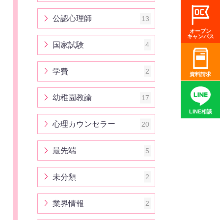
公認心理師
13
オープン
キャンパス
国家試験
4
学費
2
資料請求
幼稚園教諭
17
LINE相談
心理カウンセラー
20
最先端
5
未分類
2
業界情報
2