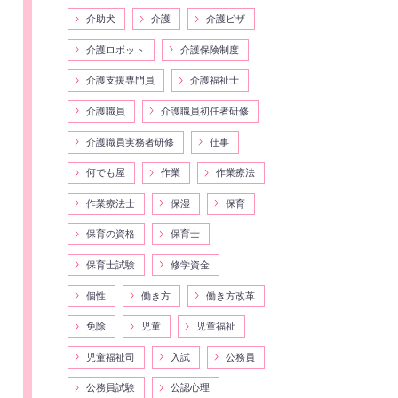
介助犬
介護
介護ビザ
介護ロボット
介護保険制度
介護支援専門員
介護福祉士
介護職員
介護職員初任者研修
介護職員実務者研修
仕事
何でも屋
作業
作業療法
作業療法士
保湿
保育
保育の資格
保育士
保育士試験
修学資金
個性
働き方
働き方改革
免除
児童
児童福祉
児童福祉司
入試
公務員
公務員試験
公認心理