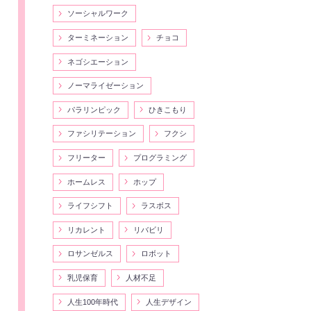
ソーシャルワーク
ターミネーション
チョコ
ネゴシエーション
ノーマライゼーション
パラリンピック
ひきこもり
ファシリテーション
フクシ
フリーター
プログラミング
ホームレス
ホップ
ライフシフト
ラスボス
リカレント
リバビリ
ロサンゼルス
ロボット
乳児保育
人材不足
人生100年時代
人生デザイン