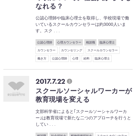
なれる？
公認心理師や臨床心理士を取得し、学校現場で働
いているスクールカウンセラーは約3000人いま
す。スク . . .
公認心理師
心理カウンセラー
相談職
臨床心理士
カウンセラー
カウンセリング
スクールカウンセラー
働き方
公認心理師
心理
給料
臨床心理士
2017.7.22
土
スクールソーシャルワーカーが
教育現場を変える
文部科学省によると｢スクールソーシャルワーカ
ー｣は教育現場で新たな二つのアプローチを行うと
してい . . .
相談職
社会福祉士
精神保健福祉士
スクールカウンセラー