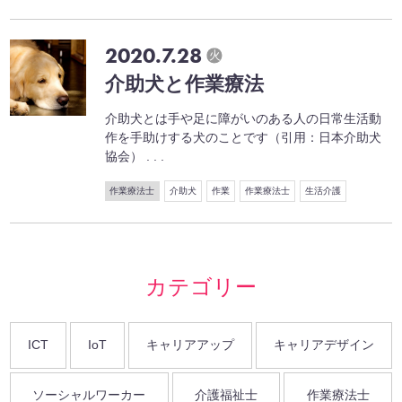
2020.7.28
火
介助犬と作業療法
介助犬とは手や足に障がいのある人の日常生活動
作を手助けする犬のことです（引用：日本介助犬
協会） . . .
作業療法士
介助犬
作業
作業療法士
生活介護
カテゴリー
ICT
IoT
キャリアアップ
キャリアデザイン
ソーシャルワーカー
介護福祉士
作業療法士