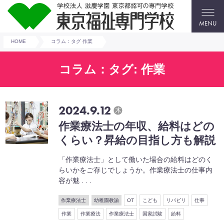
MENU
HOME
コラム：タグ 作業
コラム：タグ: 作業
2024.9.12
木
作業療法士の年収、給料はどの
くらい？昇給の目指し方も解説
「作業療法士」として働いた場合の給料はどのく
らいかをご存じでしょうか。作業療法士の仕事内
容が魅 . . .
作業療法士
幼稚園教諭
OT
こども
リバビリ
仕事
作業
作業療法
作業療法士
国家試験
給料