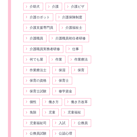
介助犬
介護
介護ビザ
介護ロボット
介護保険制度
介護支援専門員
介護福祉士
介護職員
介護職員初任者研修
介護職員実務者研修
仕事
何でも屋
作業
作業療法
作業療法士
保湿
保育
保育の資格
保育士
保育士試験
修学資金
個性
働き方
働き方改革
免除
児童
児童福祉
児童福祉司
入試
公務員
公務員試験
公認心理