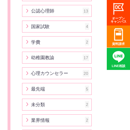
公認心理師
13
オープン
キャンパス
国家試験
4
学費
2
資料請求
幼稚園教諭
17
LINE相談
心理カウンセラー
20
最先端
5
未分類
2
業界情報
2