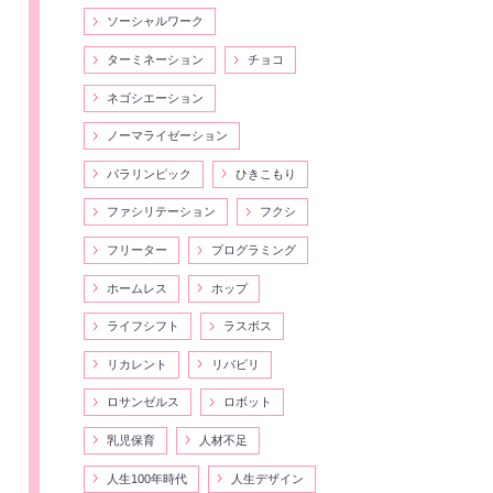
ソーシャルワーク
ターミネーション
チョコ
ネゴシエーション
ノーマライゼーション
パラリンピック
ひきこもり
ファシリテーション
フクシ
フリーター
プログラミング
ホームレス
ホップ
ライフシフト
ラスボス
リカレント
リバビリ
ロサンゼルス
ロボット
乳児保育
人材不足
人生100年時代
人生デザイン