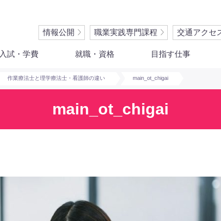
情報公開
職業実践専門課程
交通アクセ
入試・学費
就職・資格
目指す仕事
作業療法⼠と理学療法⼠・看護師の違い
main_ot_chigai
main_ot_chigai