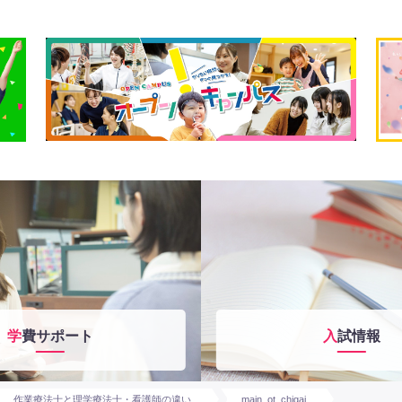
学費サポート
入試情報
作業療法⼠と理学療法⼠・看護師の違い
main_ot_chigai