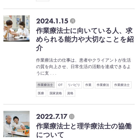
2024.1.15
月
作業療法士に向いている人、求
められる能力や大切なことを紹
介
作業療法士の仕事は、患者やクライアントが生活
の質を向上させ、日常生活の活動を達成できるよ
うに支 . . .
作業療法士
OT
リバビリ
作業
作業療法
作業療法士
医療
国家資格
資格
2022.7.17
日
作業療法士と理学療法士の協働
について