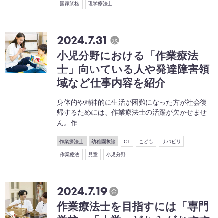
国家資格
理学療法士
2024.7.31
水
小児分野における「作業療法
士」向いている人や発達障害領
域など仕事内容を紹介
身体的や精神的に生活が困難になった方が社会復
帰するためには、作業療法士の活躍が欠かせませ
ん。作 . . .
作業療法士
幼稚園教諭
OT
こども
リバビリ
作業療法
児童
小児分野
2024.7.19
金
作業療法士を目指すには「専門