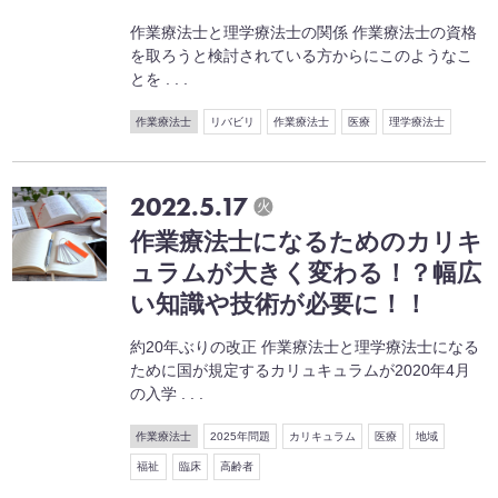
作業療法士と理学療法士の関係 作業療法士の資格
を取ろうと検討されている方からにこのようなこ
とを . . .
作業療法士
リバビリ
作業療法士
医療
理学療法士
2022.5.17
火
作業療法士になるためのカリキ
ュラムが大きく変わる！？幅広
い知識や技術が必要に！！
約20年ぶりの改正 作業療法士と理学療法士になる
ために国が規定するカリュキュラムが2020年4月
の入学 . . .
作業療法士
2025年問題
カリキュラム
医療
地域
福祉
臨床
高齢者