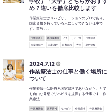
学校」「大学」どちらがおすす
め？違いを徹底比較します
作業療法士はリハビリテーションのプロであり、
国家資格を持っている人にしかできない仕事で
す。事故 . . .
作業療法士
幼稚園教諭
OT
リバビリ
作業療法
作業療法士
国家試験
国家資格
大学
専門学校
2024.7.12
金
作業療法士の仕事と働く場所に
ついて
作業療法士は医療系国家資格でありながら、とて
も自由な発想でリハビリを提供する仕事です。作
業療法 . . .
作業療法士
業界情報
リバビリ
作業療法
作業療法士