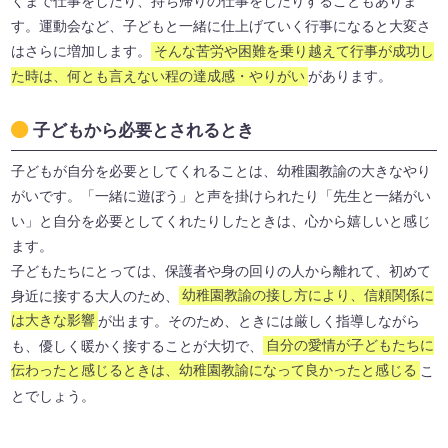
くまで仕事をしたり、持ち帰りの仕事をしたりすることもありま
す。運動会など、子どもと一緒に仕上げていく行事になると大変さ
はさらに増加します。
そんな苦労や困難を乗り越えて行事が成功し
た時は、何とも言えない程の達成感・やりがい
があります。
子どもから必要とされるとき
子どもが自分を必要としてくれることは、幼稚園教諭の大きなやり
がいです。「一緒に遊ぼう」と声を掛けられたり「先生と一緒がい
い」と自分を必要としてくれたりしたときは、心から嬉しいと感じ
ます。
子どもたちにとっては、保護者や身の回りの人から離れて、初めて
身近に接する大人のため、
幼稚園教諭の接し方により、信頼関係に
は大きな影響
が出ます。そのため、ときには厳しく指導しながら
も、優しく暖かく接することが大切で、
自分の愛情が子どもたちに
伝わったと感じるときは、幼稚園教諭になって良かったと感じる
こ
とでしょう。