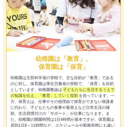
幼稚園は「教育」、
保育園は「保育」
幼稚園は文部科学省の管轄で、主な目的が「教育」である
のに対し、保育園は厚生労働省の管轄で、「保育」を目的
としています。幼稚園教諭は
子どもたちに生活するうえで
の知識を伝え、「教育」していく役割
を担っています。一
方、保育士は、仕事やその他理由で保育ができない保護者
に代わり、子どもたちの食事や着替えなど日常生活の補
助、生活習慣付けの「サポート」が仕事になります。ま
た、幼稚園の開園時間は1日4時間が基本ですが、保育園は
原則1日8～11時間など、スケジュールや勤務形態にも違い