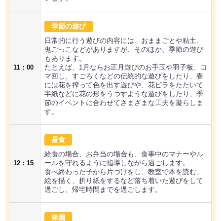
季節の遊び
日常的に行う遊びの内容には、おままごとや粘土、
鬼ごっこなどがありますが、そのほか、季節の遊び
もあります。
たとえば、1月ならお正月遊びのお手玉や羽子板、コ
11：00
マ回し、すごろくなどの伝統的な遊びをしたり、春
には花を搾って色を出す遊びや、花ビラをたたいて
半紙などに花の形をうつすような遊びをしたり、季
節のイベントに合わせてさまざまな工夫を凝らしま
す。
昼食
給食の場合、お弁当の場合も、食事中のマナーやル
ールを守れるように指導しながら過ごします。
12：15
食べ終わった子から片づけをし、教室で本を読む、
絵を描く、折り紙をするなど落ち着いた遊びをして
過ごし、帰宅時間までを過ごします。
降園