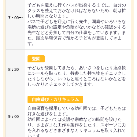
子どもを迎えに行くバスが出発するまでに、自分の
クラスを整えておかなければならないため、朝は忙
しい時間となります。
7：00〜
バスで子どもを迎えに行く先生、園庭やいろいろな
場所の遊びの設定や危険がないかなどの確認をする
先生などと分担して自分の仕事をしていきます。ま
た、順次早朝保育で預かる子どもが登園してきま
す。
登園
子どもが登園してきたら、あいさつをしたり連絡帳
8：30
にシールを貼ったり、持参した持ち物をチェックし
たりしながら、いつもと違うところはないかなどを
しっかりとチェックしておきます。
自由遊び・カリキュラム
自由保育を採用している幼稚園では、子どもたちは
好きな遊びをします。
9：00
幼稚園によっては英語や宗教などの時間を設けた
り、さまざまな工作や製作をしたり、スポーツに力
を入れるなどさまざまなカリキュラムを取り入れて
います。