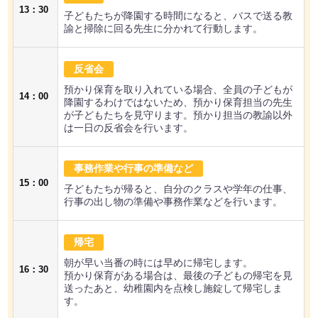
13：30
子どもたちが降園する時間になると、バスで送る教
諭と掃除に回る先生に分かれて行動します。
反省会
預かり保育を取り入れている場合、全員の子どもが
14：00
降園するわけではないため、預かり保育担当の先生
が子どもたちを見守ります。預かり担当の教諭以外
は一日の反省会を行います。
事務作業や行事の準備など
15：00
子どもたちが帰ると、自分のクラスや学年の仕事、
行事の出し物の準備や事務作業などを行います。
帰宅
朝が早い当番の時には早めに帰宅します。
16：30
預かり保育がある場合は、最後の子どもの帰宅を見
送ったあと、幼稚園内を点検し施錠して帰宅しま
す。