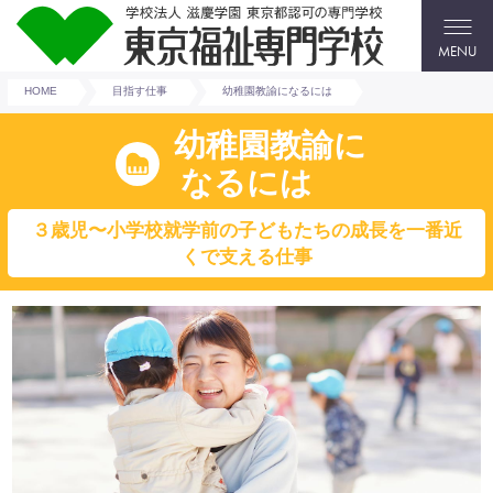
MENU
HOME
目指す仕事
幼稚園教諭になるには
幼稚園教諭に
なるには
３歳児〜小学校就学前の子どもたちの成長を一番近
くで支える仕事