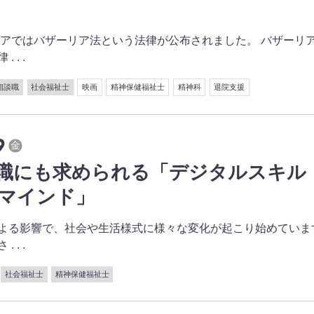
タリアではバザーリア法という法律が公布されました。 バザーリ
 . .
相談職
社会福祉士
映画
精神保健福祉士
精神科
退院支援
9
金
職にも求められる「デジタルスキル
マインド」
よる影響で、社会や生活様式に様々な変化が起こり始めていま
 . .
社会福祉士
精神保健福祉士