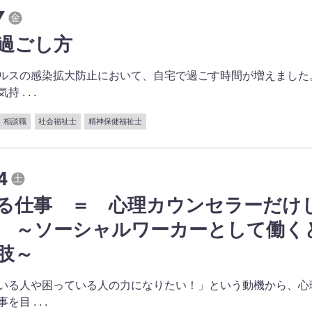
7
金
過ごし方
ルスの感染拡大防止において、自宅で過ごす時間が増えました
. . .
相談職
社会福祉士
精神保健福祉士
4
土
る仕事 ＝ 心理カウンセラーだけ
 ～ソーシャルワーカーとして働く
肢～
いる人や困っている人の力になりたい！」という動機から、心
 . . .