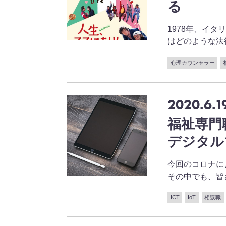
る
1978年、イ
はどのような法律 .
心理カウンセラー
2020.6.1
福祉専門
デジタル
今回のコロナに
その中でも、皆さ .
ICT
IoT
相談職