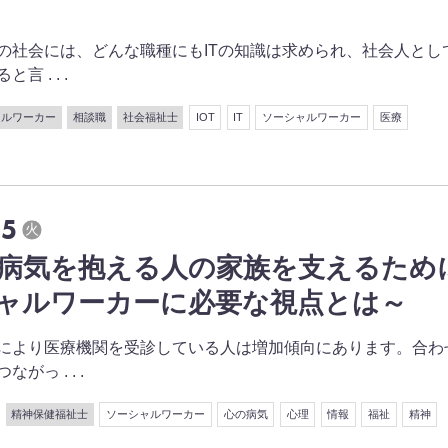
の社会には、どんな職種にもITの知識は求められ、社会人とし
 . . .
ャルワーカー
相談職
社会福祉士
IOT
IT
ソーシャルワーカー
医療
15
火
病気を抱える人の家族を支えるため
ャルワーカーに必要な視点とは～
により医療機関を受診している人は増加傾向にあります。合わ
がっ . . .
精神保健福祉士
ソーシャルワーカー
心の病気
心理
情報
福祉
精神