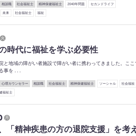
相談職
社会福祉士
精神保健福祉士
2040年問題
セカンドライフ
未来
社会福祉士
福祉
火
の時代に福祉を学ぶ必要性
院と地域の障がい者施設で障がい者に携わってきました。ここ
 . . .
心理カウンセラー
相談職
社会福祉士
精神保健福祉士
ソーシャル
社会福祉
健福祉士
0
月
、「精神疾患の方の退院支援」を考