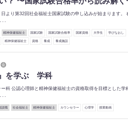
い？ 〜国家試験合格率から読み解く
日より第32回社会福祉士国家試験の申し込みが始まります。 
 .
精神保健福祉士
国家試験
国家試験合格率
国家資格
大学生
学びなおし
精神保健福祉士
資格
養成
養成施設
金
学』を学ぶ 学科
ー科 公認心理師と精神保健福祉士の資格取得を目標とした学
 .
相談職
社会福祉士
精神保健福祉士
カウンセラー
心理学
授業動画