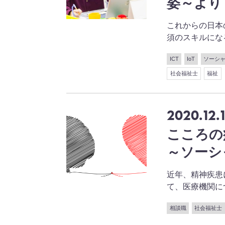
姿～より
これからの日本
須のスキルになると言
ICT
IoT
ソーシ
社会福祉士
福祉
2020.12.
こころの
～ソーシ
近年、精神疾患
て、医療機関につな
相談職
社会福祉士