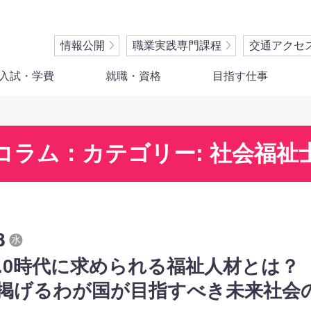
情報公開
職業実践専門課程
交通アクセ
入試・学費
就職・資格
目指す仕事
コラム：カテゴリー: 社会福祉
8
水
ty5.0時代に求められる福祉人材とは
掲げるわが国が目指すべき未来社会