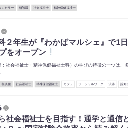
ウンセラー
相談職
社会福祉士
精神保健福祉士
火
科２年生が『わかばマルシェ』で1
プをオープン
：社会福祉士・精神保健福祉士科）の学びの特徴の一つは、
.
相談職
社会福祉士
精神保健福祉士
カフェ
ソーシャルワーク
渋谷
認知
6
月
ら社会福祉士を目指す！通学と通信