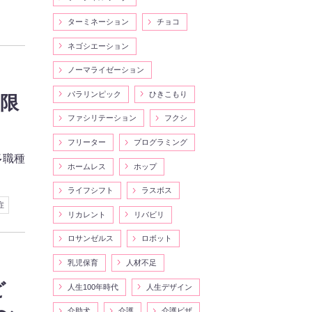
ターミネーション
チョコ
ネゴシエーション
ノーマライゼーション
パラリンピック
ひきこもり
日限
ファシリテーション
フクシ
フリーター
プログラミング
多職種
ホームレス
ホップ
ライフシフト
ラスボス
症
リカレント
リバビリ
ロサンゼルス
ロボット
乳児保育
人材不足
ど
人生100年時代
人生デザイン
介助犬
介護
介護ビザ