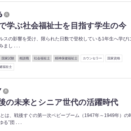
6
火
で学ぶ社会福祉士を目指す学生の今
ルスの影響を受け、限られた日数で登校している1年生へ学び
 . . .
国家試験
相談職
社会福祉士
精神保健福祉士
カウンセラー
国家資格
健福祉士
7
木
後の未来とシニア世代の活躍時代
」とは、戦後すぐの第一次ベビーブーム（1947年～1949年）の
団 . . .