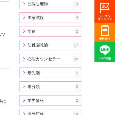
公認心理師
13
オープン
国家試験
4
キャンパス
学費
2
につ
資料請求
幼稚園教諭
17
心理カウンセラー
20
LINE相談
最先端
5
未分類
2
業界情報
2
時に
海外研修
18