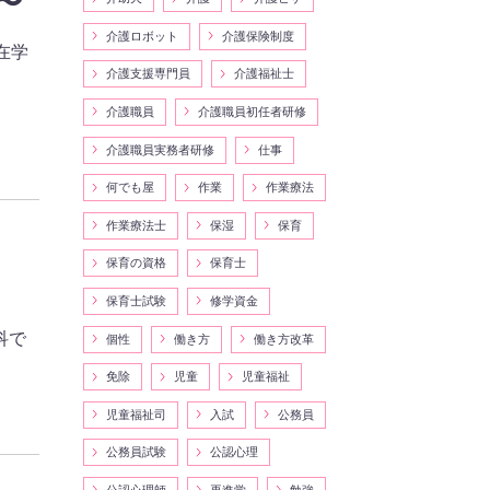
〜
介護ロボット
介護保険制度
在学
介護支援専門員
介護福祉士
介護職員
介護職員初任者研修
介護職員実務者研修
仕事
何でも屋
作業
作業療法
作業療法士
保湿
保育
保育の資格
保育士
保育士試験
修学資金
科で
個性
働き方
働き方改革
免除
児童
児童福祉
児童福祉司
入試
公務員
公務員試験
公認心理
公認心理師
再進学
勉強